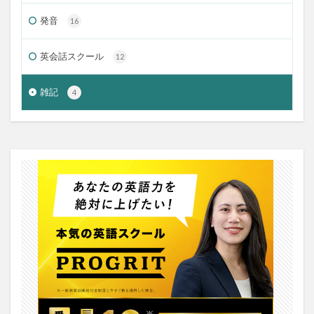
発音
16
英会話スクール
12
雑記
4