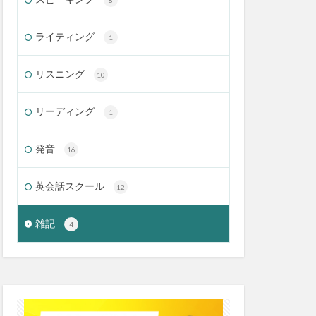
8
ライティング
1
リスニング
10
リーディング
1
発音
16
英会話スクール
12
雑記
4