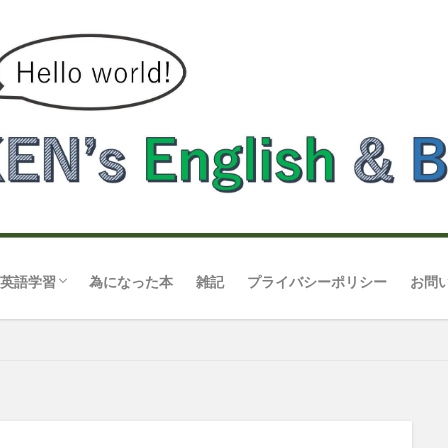
英語学習
為になった本
雑記
プライバシーポリシー
お問
発音
英会話スクール
TOEIC
スピーキング
リスニング
リーディング
ライティング