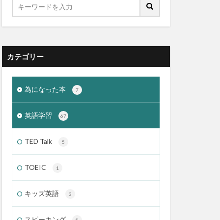
カテゴリー
為になった本
7
英語学習
67
TED Talk
5
TOEIC
1
キッズ英語
3
スピーキング