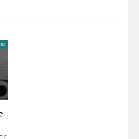
EIC
で
IC