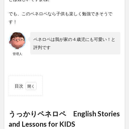
でも、このペネロペなら子供も楽しく勉強できそうで
す！
ペネロペは我が家の４歳児にも可愛い！と
評判です
管理人
目次
1
う
っかり
ペネロ
ペ
うっかりペネロペ English Stories
English
Stories
and Lessons for KIDS
and