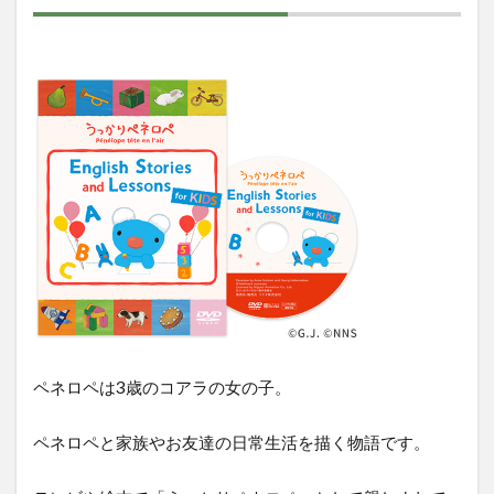
Lessons
for
KIDS
2
オ
ス
ス
メ
出
来
る
理
由
2.1
おは
なし
ペネロペは3歳のコアラの女の子。
が５
分完
結
ペネロペと家族やお友達の日常生活を描く物語です。
2.2
英語