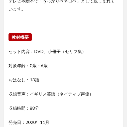
テレビや絵本で「うっかりペネロペ」として親しまれて
レッ
います。
スン
3
YouTube
との違い
教材概要
4
ど
セット内容：DVD、小冊子（セリフ集）
こ
で
買
対象年齢：0歳～6歳
え
る
の
おはなし：13話
か
5
収録音声：イギリス英語（ネイティブ声優）
ま
と
収録時間：88分
め
発売日：2020年11月