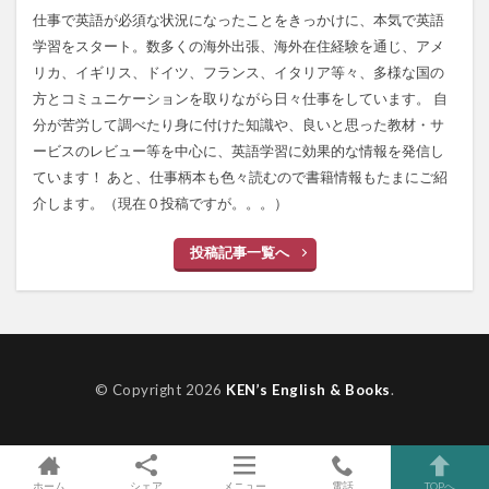
仕事で英語が必須な状況になったことをきっかけに、本気で英語
学習をスタート。数多くの海外出張、海外在住経験を通じ、アメ
リカ、イギリス、ドイツ、フランス、イタリア等々、多様な国の
方とコミュニケーションを取りながら日々仕事をしています。 自
分が苦労して調べたり身に付けた知識や、良いと思った教材・サ
ービスのレビュー等を中心に、英語学習に効果的な情報を発信し
ています！ あと、仕事柄本も色々読むので書籍情報もたまにご紹
介します。（現在０投稿ですが。。。）
投稿記事一覧へ
© Copyright 2026
KEN’s English & Books
.
ホーム
シェア
メニュー
電話
TOPへ